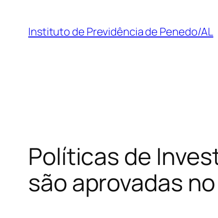
Pular
para
Instituto de Previdência de Penedo/AL
o
conteúdo
Políticas de Inve
são aprovadas no