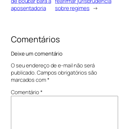
de poupar para a
reafirmar jurisprudência
aposentadoria
sobre regimes
→
Comentários
Deixe um comentário
O seu endereço de e-mail não será
publicado.
Campos obrigatórios são
marcados com
*
Comentário
*